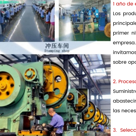
1 año de
Los prod
principa
primer ni
empresa
invitamo
sobre op
2. Proces
Suminist
abasteci
las neces
3. Selec