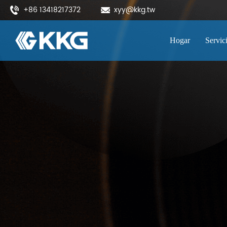
+86 13418217372
xyy@kkg.tw
Hogar
Servic