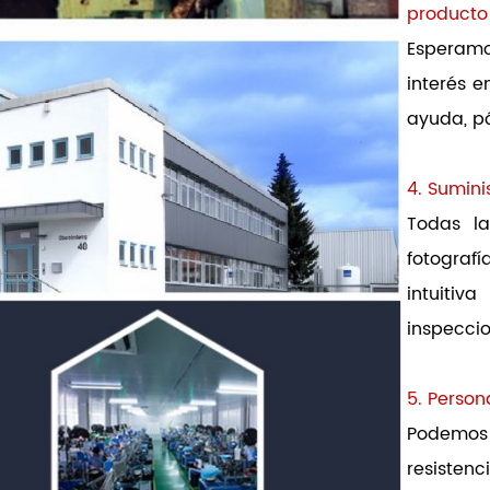
producto
Esperam
interés e
ayuda, p
4. Sumini
Todas l
fotografí
intuitiv
inspeccio
5. Person
Podemos 
resistenc