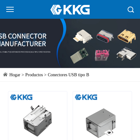
Hogar
>
Productos
>
Conectores USB tipo B