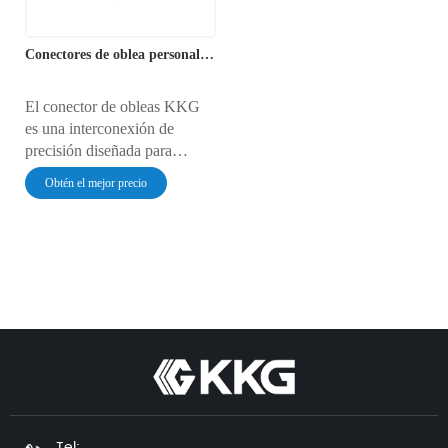
Conectores de oblea personalizados de 4 pines
El conector de obleas KKG
es una interconexión de
precisión diseñada para
conectar eléctricamente
Obtén el mejor precio
encapsulados a nivel de oblea
y placas de circuito impreso
en aplicaciones de alta
densidad. Ideal para
dispositivos móviles,
electrónica automotriz y
sistemas de control industrial,
ofrece una conectividad
robusta y de bajo perfil,
esencial para la electrónica
miniaturizada moderna.
Tel: