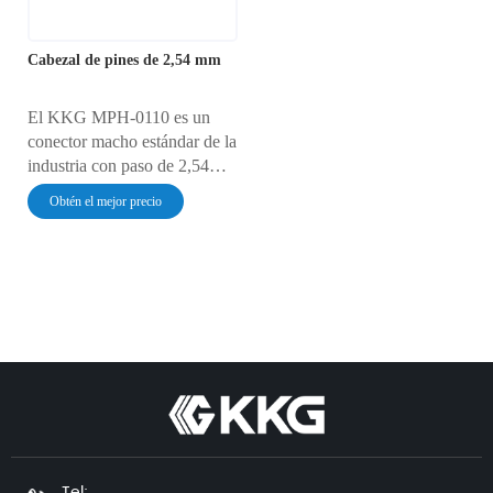
Cabezal de pines de 2,54 mm
El KKG MPH-0110 es un
conector macho estándar de la
industria con paso de 2,54
mm, esencial para una
Obtén el mejor precio
conectividad robusta en PCB.
Diseñado para montaje en
orificio pasante, proporciona
una base estable para
conexiones placa a placa o
cable a placa. Este conector,
con certificación CE, SGS e
ISO 9001, garantiza una
transferencia de señal y
alimentación fiable para
cualquier aplicación.
Tel: