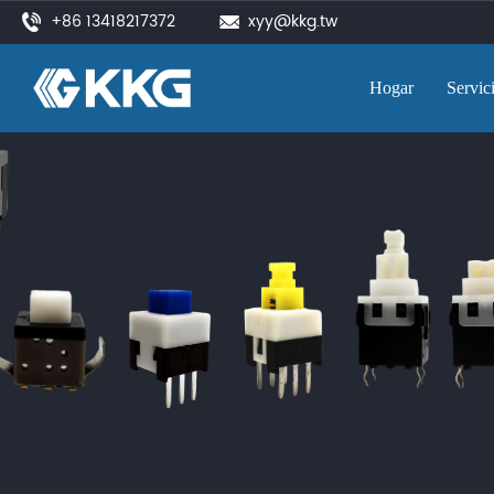
+86 13418217372
xyy@kkg.tw
Hogar
Servic