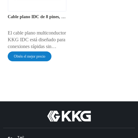
Cable plano IDC de 8 pines, 1,25 mm
El cable plano multiconductor
KKG IDC está diseñado para
conexiones rápidas sin
soldadura mediante
Obtén el mejor precio
conectores de desplazamiento
de aislamiento. Ideal para
placas base de ordenadores y
circuitos digitales, ofrece
soluciones de cableado
eficientes y organizadas
gracias a su alta densidad de
pines.
Tel: