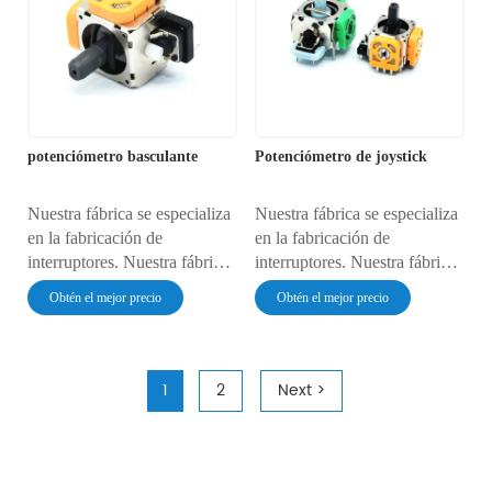
potenciómetro.
potenciómetro basculante
Potenciómetro de joystick
Nuestra fábrica se especializa
Nuestra fábrica se especializa
en la fabricación de
en la fabricación de
interruptores. Nuestra fábrica
interruptores. Nuestra fábrica
ofrece precios muy
ofrece precios muy
Obtén el mejor precio
Obtén el mejor precio
competitivos y una calidad
competitivos y una calidad
muy fiable.
muy fiable.
1
2
Next >