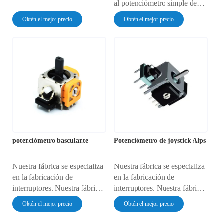
al potenciómetro simple de
deslizamiento recto, consta de
Obtén el mejor precio
Obtén el mejor precio
dos potenciómetros simples
con una manija que controla
la disposición de los dos
potenciómetros simples, cada
uno con tres pines.
potenciómetro basculante
Potenciómetro de joystick Alps
Nuestra fábrica se especializa
Nuestra fábrica se especializa
en la fabricación de
en la fabricación de
interruptores. Nuestra fábrica
interruptores. Nuestra fábrica
ofrece precios muy
ofrece precios muy
Obtén el mejor precio
Obtén el mejor precio
competitivos y una calidad
competitivos y una calidad