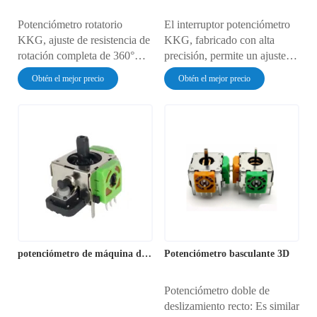
Potenciómetro rotatorio
El interruptor potenciómetro
KKG, ajuste de resistencia de
KKG, fabricado con alta
rotación completa de 360°
precisión, permite un ajuste de
para un control preciso de la
rotación completa de 360
Obtén el mejor precio
Obtén el mejor precio
señal, ideal para sistemas de
grados con un rendimiento
audio, aplicaciones de
preciso y estable. Es
atenuación y sistemas de
ampliamente utilizado en
control automático.
sistemas de audio,
iluminación y control.
potenciómetro de máquina de juegos
Potenciómetro basculante 3D
Potenciómetro doble de
deslizamiento recto: Es similar