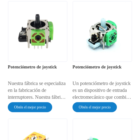
muy fiable.
muy fiable.
Potenciómetro de joystick
Potenciómetro de joystick
Nuestra fábrica se especializa
Un potenciómetro de joystick
en la fabricación de
es un dispositivo de entrada
interruptores. Nuestra fábrica
electromecánico que combina
ofrece precios muy
una palanca de control
Obtén el mejor precio
Obtén el mejor precio
competitivos y una calidad
manual con uno o más
muy fiable.
potenciómetros. Al mover el
joystick desde su posición
central, se hace girar
físicamente el eje del