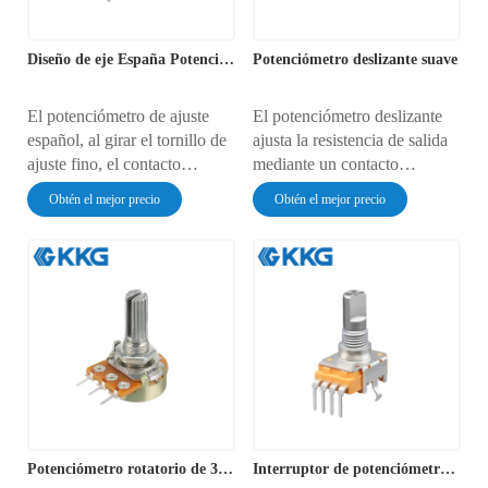
Diseño de eje España Potenciómetro de ajuste
Potenciómetro deslizante suave
El potenciómetro de ajuste
El potenciómetro deslizante
español, al girar el tornillo de
ajusta la resistencia de salida
ajuste fino, el contacto
mediante un contacto
deslizante interno se mueve a
deslizante para un control
Obtén el mejor precio
Obtén el mejor precio
lo largo de la película
preciso de la señal, y se utiliza
resistiva, cambiando el valor
ampliamente en sistemas de
de la resistencia y logrando un
audio, iluminación y
ajuste preciso de la
automatización.
polarización y los parámetros
del circuito.
Potenciómetro rotatorio de 30 grados
Interruptor de potenciómetro de 11 mm y 360 grados