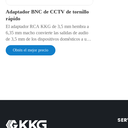
Adaptador BNC de CCTV de tornillo
rápido
El adaptador RCA KKG de 3,5 mm hembra a
6,35 mm macho convierte las salidas de audio
de 3,5 mm de los dispositivos domésticos a un
conector macho de 6,35 mm, lo que permite una
Obtén el mejor precio
conexión perfecta con equipos de audio
profesionales. Garantiza un sonido nítido y de
alta calidad para mezcladoras, amplificadores y
dispositivos de grabación.
SER