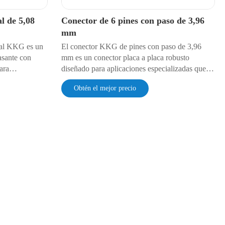
l de 5,08
Conector de 6 pines con paso de 3,96
mm
tal KKG es un
El conector KKG de pines con paso de 3,96
asante con
mm es un conector placa a placa robusto
ara
diseñado para aplicaciones especializadas que
terconexiones
requieren una mayor separación entre pines.
Obtén el mejor precio
de circuito
Ofrece conexiones eléctricas y mecánicas
egración y un
seguras en electrónica industrial, automotriz y de
ara una amplia
alta potencia, donde los pasos estándar no
ógicos.
satisfacen las necesidades de diseño.