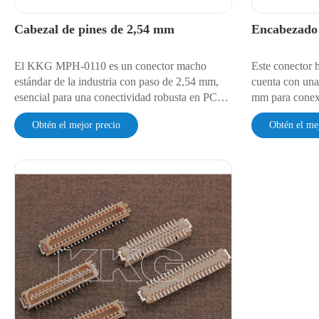
Cabezal de pines de 2,54 mm
Encabezado
El KKG MPH-0110 es un conector macho
Este conector 
estándar de la industria con paso de 2,54 mm,
cuenta con una
esencial para una conectividad robusta en PCB.
mm para conexi
Diseñado para montaje en orificio pasante,
montaje en orif
Obtén el mejor precio
Obtén el me
proporciona una base estable para conexiones
chapados en o
placa a placa o cable a placa. Este conector, con
garantiza un re
certificación CE, SGS e ISO 9001, garantiza
125 °C. Con un
una transferencia de señal y alimentación fiable
solución versát
para cualquier aplicación.
robustos.