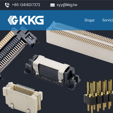
+86 13418217372
xyy@kkg.tw
Hogar
Servic