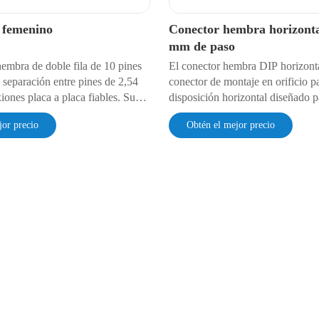
 femenino
Conector hembra horizonta
mm de paso
hembra de doble fila de 10 pines
El conector hembra DIP horizon
 separación entre pines de 2,54
conector de montaje en orificio p
ones placa a placa fiables. Su
disposición horizontal diseñado p
icio pasante, con contactos
componentes DIP. Proporciona in
jor precio
Obtén el mejor precio
ro y aislante PBT UL94 V-0,
fiables y de bajo perfil en placas 
ndimiento estable entre -55 °C y
impreso, ofreciendo una fácil int
a capacidad de 3 A, es una
rendimiento eléctrico constante p
il para diseños electrónicos
gama de circuitos digitales y anal