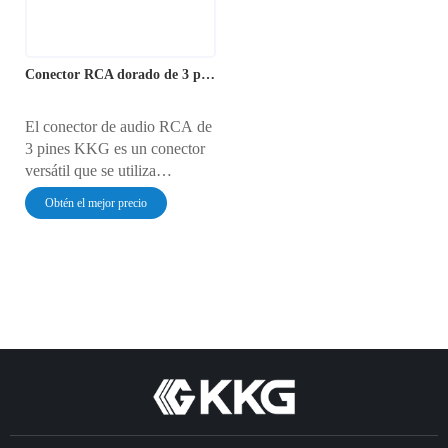
Conector RCA dorado de 3 pines
El conector de audio RCA de
3 pines KKG es un conector
versátil que se utiliza
comúnmente para transmitir
Obtén el mejor precio
señales de audio y video
analógicas. Cuenta con tres
conectores distintos: rojo para
el audio derecho, blanco para
el audio izquierdo y amarillo
para video compuesto.
Gracias a su construcción
robusta y su fidelidad de señal
superior, es ideal para
sistemas de entretenimiento
doméstico y configuraciones