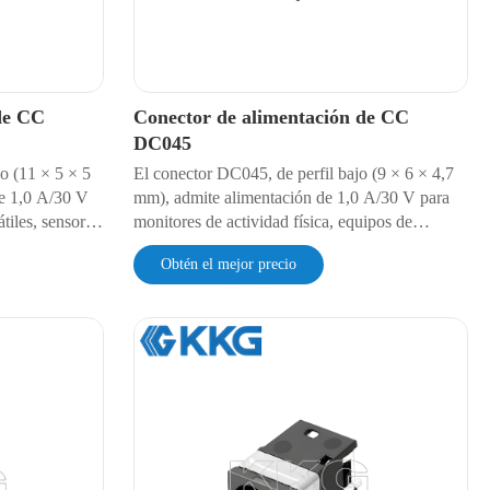
de CC
Conector de alimentación de CC
DC045
o (11 × 5 × 5
El conector DC045, de perfil bajo (9 × 6 × 4,7
e 1,0 A/30 V
mm), admite alimentación de 1,0 A/30 V para
átiles, sensores
monitores de actividad física, equipos de
iles. Ofrece
diagnóstico portátiles y microdrones. Cuenta
Obtén el mejor precio
Ω, una
con protección contra polvo IP4X, resistencia
amiento de 500
ultrabaja de 30 mΩ y aislamiento de 500 V CA.
tra polvo
Ofrece una durabilidad de 5000 ciclos y es
aje SMT
compatible con el montaje SMT automatizado.