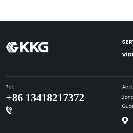
SER
VÍD
Tel:
Add
+86 13418217372
Zona
Gua