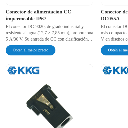
Conector de alimentación CC
Conector de
impermeable IP67
DC055A
El conector DC-9020, de grado industrial y
El conector DC
resistente al agua (12,7 × 7,85 mm), proporciona
más compacto d
5 A/30 V. Su entrada de CC con clasificación
V en diseños c
IP67 soporta inmersión a 1 m durante 30 min.
Funciona entre
Obtén el mejor precio
Obtén el me
Validado para 5000 ciclos con una resistencia de
resistencia de 
contacto inferior a 30 mΩ. Rigidez dieléctrica de
la tracción de 
500 V CA para sistemas marinos y vehículos
norma EIA-364-
eléctricos.
V CA para disp