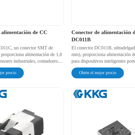
 alimentación de CC
Conector de alimentación 
DC011B
C011C, un conector SMT de
El conector DC011B, ultradelgad
proporciona alimentación de 1,0
mm), proporciona alimentación d
nsores industriales, contadores
para dispositivos inteligentes port
equipos de prueba portátiles.
IoT y dispositivos de audio portát
jor precio
Obtén el mejor precio
istencia ultrabaja de 30 mΩ, una
una resistencia ultrabaja de 30 m
00 ciclos y aislamiento de 500 V
durabilidad de 5000 ciclos y aisl
 protección contra polvo IP40 y
V CA. Cuenta con protección con
on soldadura por reflujo para la
IP4X y es compatible con mont
tomatizada.
automatizado.