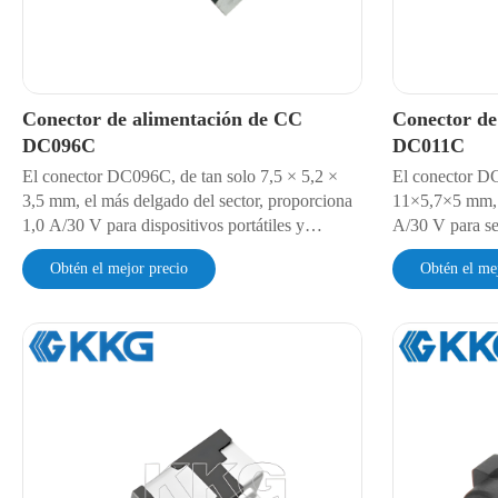
Conector de alimentación de CC
Conector de
DC096C
DC011C
El conector DC096C, de tan solo 7,5 × 5,2 ×
El conector D
3,5 mm, el más delgado del sector, proporciona
11×5,7×5 mm, 
1,0 A/30 V para dispositivos portátiles y
A/30 V para se
sensores IoT. Ofrece una resistencia de contacto
inteligentes y 
Obtén el mejor precio
Obtén el me
de 30 mΩ y una vida útil de 5000 ciclos.
Ofrece una res
Sellado contra polvo IP4X y rigidez dieléctrica
vida útil de 50
de 500 V CA. Optimizado para soldadura por
CA. Cuenta con
reflujo, ideal para diseños con limitaciones de
es compatible c
espacio.
fabricación au