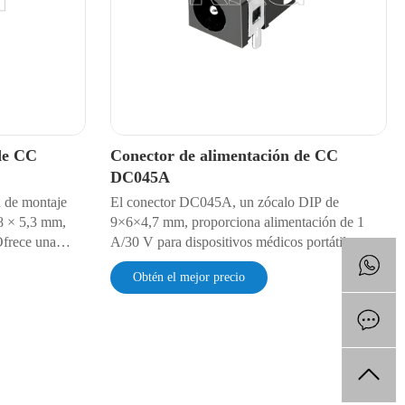
de CC
Conector de alimentación de CC
DC045A
 de montaje
El conector DC045A, un zócalo DIP de
 8 × 5,3 mm,
9×6×4,7 mm, proporciona alimentación de 1
Ofrece una
A/30 V para dispositivos médicos portátiles,
a resistencia
sensores IoT y equipos de audio. Su resistencia
Obtén el mejor precio
dispositivos de
ultrabaja de 30 mΩ garantiza la eficiencia
acio y módulos
energética. Ofrece una durabilidad de 5000
 con soldadura
ciclos, protección contra polvo IP4X y
aislamiento AC500V, lo que permite diseños de
PCB compactos en entornos de -15 °C a 70 °C.