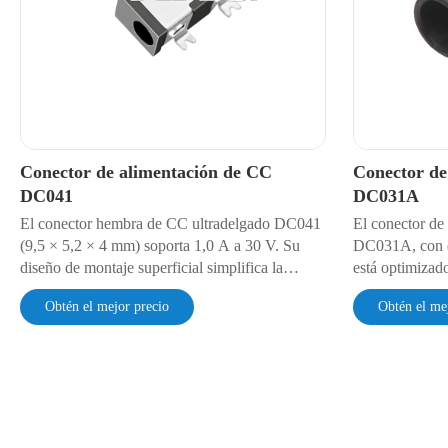
Conector de alimentación de CC
Conector de
DC041
DC031A
El conector hembra de CC ultradelgado DC041
El conector de
(9,5 × 5,2 × 4 mm) soporta 1,0 A a 30 V. Su
DC031A, con d
diseño de montaje superficial simplifica la
está optimizado
integración en PCB para dispositivos médicos
A/30 V en disp
Obtén el mejor precio
Obtén el me
portátiles y microdrones. Soporta 5000 ciclos de
distancia y sis
inserción, una resistencia de 30 mΩ y una
resistencia de 
rigidez dieléctrica de 500 V CA. Cuenta con
durabilidad de 
protección IP4X según la norma IEC 60529.
aislamiento d
IEC 60065 para
consumo.