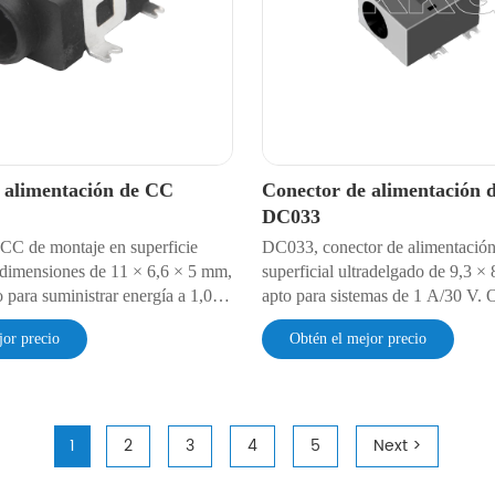
 alimentación de CC
Conector de alimentación 
DC033
 CC de montaje en superficie
DC033, conector de alimentación
imensiones de 11 × 6,6 × 5 mm,
superficial ultradelgado de 9,3 ×
 para suministrar energía a 1,0
apto para sistemas de 1 A/30 V. 
ositivos de vídeo, mandos a
durabilidad de 5000 ciclos con un
jor precio
Obtén el mejor precio
temas de seguridad. Presenta una
de contacto de 30 mΩ. Ideal para 
contacto ultrabaja de 30 mΩ, una
consumo con limitaciones de esp
5000 ciclos y una resistencia de
IoT que requieren compatibilidad
e 500 V CA. Cumple con la norma
automatizada.
 la seguridad de la electrónica de
1
2
3
4
5
Next >