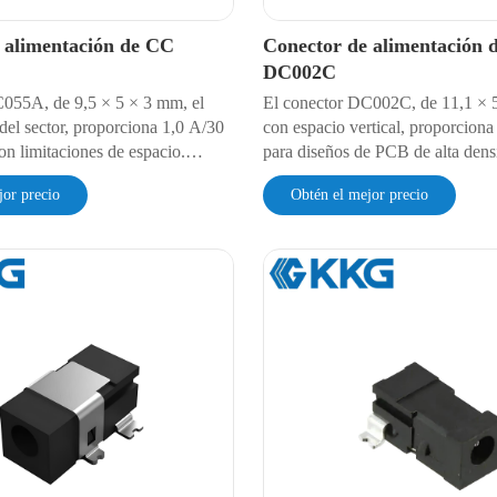
 alimentación de CC
Conector de alimentación 
DC002C
055A, de 9,5 × 5 × 3 mm, el
El conector DC002C, de 11,1 × 
el sector, proporciona 1,0 A/30
con espacio vertical, proporcion
on limitaciones de espacio.
para diseños de PCB de alta dens
 -30 °C y 70 °C con una
una resistencia de contacto de 3
jor precio
Obtén el mejor precio
contacto de 30 mΩ. Resistencia a
durabilidad de 5000 ciclos. Rigide
5000 ciclos validada según la
de 500 V CA y compatibilidad c
09D. Rigidez dieléctrica de 500
por reflujo. Optimizado para plac
ositivos IoT/médicos compactos.
servidores y equipos de prueba.