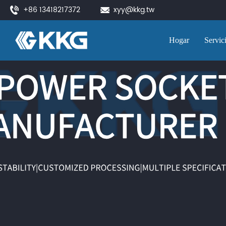
+86 13418217372
xyy@kkg.tw
Hogar
Servic