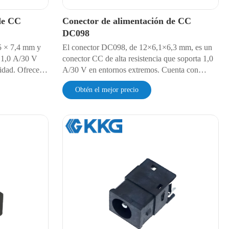
de CC
Conector de alimentación de CC
DC098
5 × 7,4 mm y
El conector DC098, de 12×6,1×6,3 mm, es un
a 1,0 A/30 V
conector CC de alta resistencia que soporta 1,0
idad. Ofrece
A/30 V en entornos extremos. Cuenta con
0 mΩ y una
certificación de vibración MIL-STD-202H y
Obtén el mejor precio
z dieléctrica
una resistencia de contacto de 30 mΩ. Sellado
on soldadura
contra la humedad con grado de protección IP65
as base de
y rigidez dieléctrica de 500 V CA. Diseño con
blindaje EMI para equipos audiovisuales
sensibles.