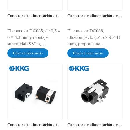
Conector de alimentación de CC DC085
Conector de alimentación de CC DC088
El conector DC085, de 9,5 ×
El conector DC088,
6 × 4,3 mm y montaje
ultracompacto (14,5 × 9 × 11
superficial (SMT),
mm), proporciona
proporciona alimentación de 1
alimentación de 1 A/30 V
Obtén el mejor precio
Obtén el mejor precio
A/30 V para relojes
para termostatos inteligentes,
inteligentes, sensores IoT y
dispositivos médicos portátiles
tabletas ultrafinas. Su
y sensores industriales. Su
resistencia ultrabaja de 30 mΩ
vida útil de 5000 ciclos y una
garantiza la eficiencia
resistencia de contacto
energética. Ha superado 5000
máxima de 30 mΩ garantizan
ciclos de
un rendimiento estable. Su
conexión/desconexión, cuenta
diseño a prueba de polvo
con protección IP4X contra el
IP40 soporta pruebas de
polvo y aislamiento AC500V
rigidez dieléctrica de 500 V
para una fiabilidad de grado
CA.
Conector de alimentación de CC DC092
Conector de alimentación de CC DC094
industrial.