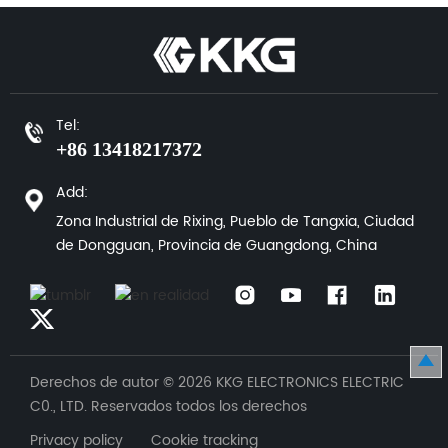
bloqueo roscada garantiza una
contactos niquelados
resistencia al polvo y al agua
garantizan más de 15 000
IP54, con un rango de
ciclos (0 °C a 70 °C) con
temperatura de
protección básica IP42.
funcionamiento de -20 °C a
85 °C.
Tel:
+86 13418217372
Add:
Zona Industrial de Rixing, Pueblo de Tangxia, Ciudad
de Dongguan, Provincia de Guangdong, China
Derechos de autor © 2026 KKG ELECTRONICS ELECTRIC
C0., LTD. Reservados todos los derechos
Privacy policy Cookie tracking