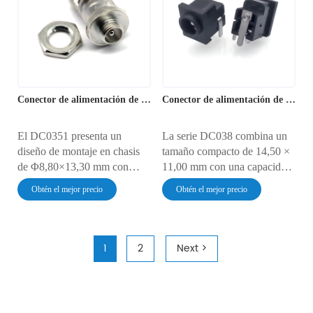
garantiza conexiones estables
ciclos de conexión.
durante más de 20 000 ciclos
Compatible con dispositivos
de conexión. Funciona en
electrónicos de menos de 1
entornos de -40 °C a 125 °C
cm, funciona en un rango de
gracias a su diseño con
temperatura de -10 °C a 70 °C
protección contra partículas.
y cuenta con protección IP40
Conector de alimentación de CC de 1,35 mm
Conector de alimentación de CC DIP
contra el polvo.
El DC0351 presenta un
La serie DC038 combina un
diseño de montaje en chasis
tamaño compacto de 14,50 ×
de Φ8,80×13,30 mm con
11,00 mm con una capacidad
resortes de contacto dobles
de corriente de 1 A,
Obtén el mejor precio
Obtén el mejor precio
bifurcados, que proporciona
compatible con montaje
una corriente continua de 3 A
híbrido DIP/SMT. Con
para sistemas de 12-24 V CC.
contactos de doble resorte
Diseñado para cámaras de
bifurcado, proporciona una
1
2
Next >
videovigilancia,
alimentación precisa de 5-12
conmutadores de red y
V CC para sensores
concentradores domésticos
inteligentes, dispositivos
inteligentes, su tuerca de
médicos y domótica. Los