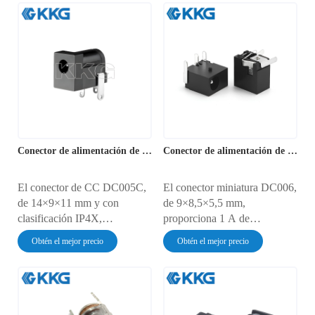
sensores IoT. Su sistema de
portátiles, equipos de
doble resorte garantiza
vigilancia y controladores
conexiones estables tras más
industriales. Su diseño de
de 5000 ciclos de conexión.
conector independiente
Funciona entre -10 °C y 70
garantiza más de 5000 ciclos
°C y cuenta con protección
de inserción. Funciona entre
IP40 contra el polvo.
-20 °C y 90 °C con una
resistencia de contacto ≤30
mΩ y una carcasa resistente a
altas temperaturas.
Conector de alimentación de CC DC005C
Conector de alimentación de CC DC006
El conector de CC DC005C,
El conector miniatura DC006,
de 14×9×11 mm y con
de 9×8,5×5,5 mm,
clasificación IP4X,
proporciona 1 A de
proporciona 3 A de potencia
alimentación para pulseras de
Obtén el mejor precio
Obtén el mejor precio
para equipos de estudio,
actividad, anillos inteligentes
controladores industriales y
y mini dispositivos IoT. Sus
concentradores domésticos
contactos de doble resorte
inteligentes. Su sistema de
garantizan conexiones
contacto de doble eje
estables tras más de 4000