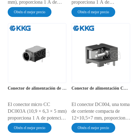
mm), proporciona 1 A de
proporciona 1 A de
potencia en diseños con
alimentación para relojes
Obtén el mejor precio
Obtén el mejor precio
limitaciones de espacio. Su
inteligentes, sensores
sistema de doble contacto
domésticos y drones. Sus
garantiza una durabilidad de
contactos de doble resorte
más de 5000 ciclos, ideal para
garantizan una durabilidad de
dispositivos médicos
más de 5000 inserciones. Su
portátiles, sensores
clasificación IP5X lo protege
inteligentes y electrónica
del polvo en entornos de -20
ultradelgada. Cuenta con
°C a 85 °C.
certificación IP4X y carcasa
ignífuga para entornos críticos
de seguridad.
Conector de alimentación de CC DC003A丨KKG
Conector de alimentación CC DC004 丨KKG
El conector micro CC
El conector DC004, una toma
DC003A (10,9 × 6,3 × 5 mm)
de corriente compacta de
proporciona 1 A de potencia
12×10,5×7 mm, proporciona
para relojes inteligentes,
1,0 A de potencia para
Obtén el mejor precio
Obtén el mejor precio
pulseras de actividad y
dispositivos médicos