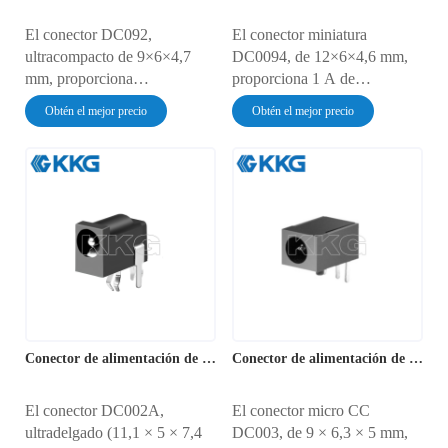
El conector DC092,
El conector miniatura
ultracompacto de 9×6×4,7
DC0094, de 12×6×4,6 mm,
mm, proporciona
proporciona 1 A de
alimentación de 1 A/30 V
alimentación para dispositivos
Obtén el mejor precio
Obtén el mejor precio
para cerraduras inteligentes,
portátiles, altavoces portátiles
sensores IoT y dispositivos de
y sensores IoT. Su diseño de
salud portátiles. Su baja
montaje superficial permite el
resistencia de contacto de 30
ensamblaje automatizado de
mΩ garantiza la eficiencia
PCB y ofrece una durabilidad
energética. Ofrece una
de 5000 ciclos. Funciona en
durabilidad de 5000 ciclos y
un rango de temperatura de
protección contra polvo IP40.
-20 °C a 85 °C con una
resistencia de contacto de 30
mΩ.
Conector de alimentación de CC DC002A
Conector de alimentación de CC DC003
El conector DC002A,
El conector micro CC
ultradelgado (11,1 × 5 × 7,4
DC003, de 9 × 6,3 × 5 mm,