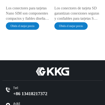
Los conectores para tarjetas
Los conectores de tarjeta SD
Nano SIM son componentes
garantizan conexiones seguras
compactos y fiables diseñados
y confiables para tarjetas SD
para alojar y conectar tarjetas
en varios dispositivos.
Obtén el mejor precio
Obtén el mejor precio
Nano SIM a dispositivos
Diseñados para brindar
electrónicos. Al ser el formato
durabilidad y transferencia de
más pequeño de la familia de
datos a alta velocidad, ofrecen
tarjetas SIM, la Nano SIM se
una integración perfecta con
utiliza en smartphones,
una pérdida de señal mínima,
tabletas y dispositivos IoT
lo que mejora el rendimiento
compactos modernos. Los
en sistemas electrónicos e
conectores están diseñados
integrados.
para ofrecer precisión y
durabilidad, garantizando un
contacto seguro y un fácil
acceso para la inserción y
Tel:
extracción de la tarjeta. Los
+86 13418217372
conectores para tarjetas Nano
SIM permiten que los
Add: