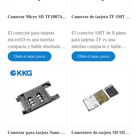
Conector Micro SD TF1007A de 8 pines
Conector de tarjeta TF SMT de 8 pines
El conector para tarjetas
El conector SMT de 8 pines
microSD es una interfaz
para tarjetas TF es una
compacta y fiable diseñada
interfaz compacta y fiable
para conectar tarjetas
diseñada para conectar tarjetas
Obtén el mejor precio
Obtén el mejor precio
TransFlash o microSD a
TransFlash o MicroSD a
diversos dispositivos
dispositivos electrónicos.
electrónicos. Gracias a su
Proporciona una transferencia
eficiente transferencia de
de datos segura y eficiente, lo
datos y diseño compacto,
que lo hace ideal para
resulta ideal para su uso en
dispositivos móviles, cámaras
dispositivos móviles, cámaras,
y aplicaciones IoT. Su
sistemas IoT y otras
pequeño tamaño y su sólido
aplicaciones modernas donde
rendimiento garantizan una
la expansión de memoria
integración perfecta en los
fiable es esencial.
modernos dispositivos
Conector para tarjeta Nano SIM 4FF de teléfono móvil
Conectores de tarjeta SD SD-2992
compactos.