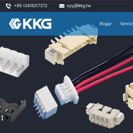
+86 13418217372
xyy@kkg.tw
Hogar
Servic