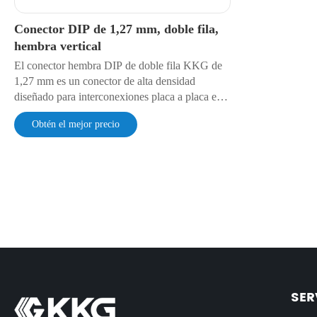
Conector DIP de 1,27 mm, doble fila,
hembra vertical
El conector hembra DIP de doble fila KKG de
1,27 mm es un conector de alta densidad
diseñado para interconexiones placa a placa en
sistemas electrónicos compactos. Su paso de
Obtén el mejor precio
1,27 mm y su diseño de doble fila permiten
conexiones fiables y de bajo perfil para la
transmisión de señal y alimentación en circuitos
digitales y analógicos avanzados.
SER