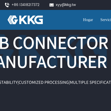
+86 13418217372
xyy@kkg.tw
Hogar
Servic