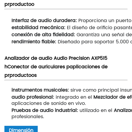
prproductoo
Interfaz de audio duradera:
Proporciona un puerto 
estabilidad mecánica:
El diseño de orificio pasan
conexión de alta fidelidad:
Garantiza una señal de
rendimiento fiable:
Diseñado para soportar 5.000 c
Analizador de audio Audio Precision AXP515
h
Conector de auriculares p
aplicaciones de
prproductoos
instrumentos musicales:
sirve como principal ins
audio profesional:
integrado en el
Mezclador de ef
aplicaciones de sonido en vivo.
Pruebas de audio industrial:
utilizado en el
Analiza
profesionales.
Dimensión