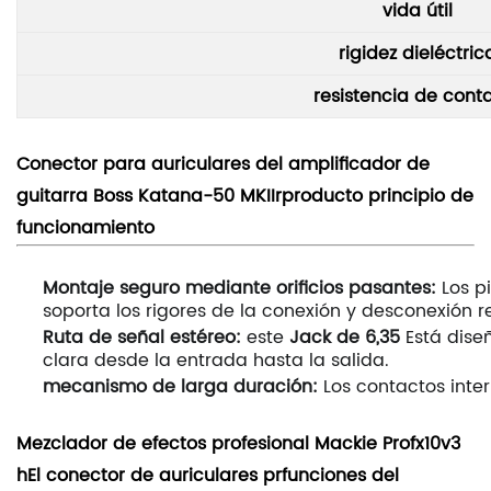
vida útil
rigidez dieléctric
resistencia de cont
Conector para auriculares del amplificador de
guitarra Boss Katana-50 MKII
r
producto
principio de
funcionamiento
Montaje seguro mediante orificios pasantes:
Los p
soporta los rigores de la conexión y desconexión r
Ruta de señal estéreo:
este
Jack de 6,35
Está diseñ
clara desde la entrada hasta la salida.
mecanismo de larga duración:
Los contactos inter
Mezclador de efectos profesional Mackie Profx10v3
h
El conector de auriculares pr
funciones del